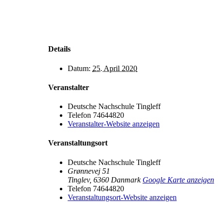
Details
t
ook
ram
be
ng
Datum:
25. April 2020
Veranstalter
Deutsche Nachschule Tingleff
Telefon
74644820
Veranstalter-Website anzeigen
Veranstaltungsort
Deutsche Nachschule Tingleff
Grønnevej 51
Tinglev
,
6360
Danmark
Google Karte anzeigen
Telefon
74644820
Veranstaltungsort-Website anzeigen