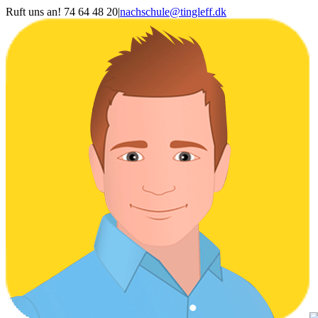
Skip
Ruft uns an! 74 64 48 20
|
nachschule@tingleff.dk
to
Viggo
K
content
2
2